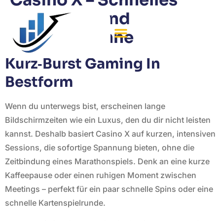
Casino X – Schnelles
Spielspaß Und
Sofortgewinne
Kurz‑Burst Gaming In
Bestform
Wenn du unterwegs bist, erscheinen lange
Bildschirmzeiten wie ein Luxus, den du dir nicht leisten
kannst. Deshalb basiert Casino X auf kurzen, intensiven
Sessions, die sofortige Spannung bieten, ohne die
Zeitbindung eines Marathonspiels. Denk an eine kurze
Kaffeepause oder einen ruhigen Moment zwischen
Meetings – perfekt für ein paar schnelle Spins oder eine
schnelle Kartenspielrunde.