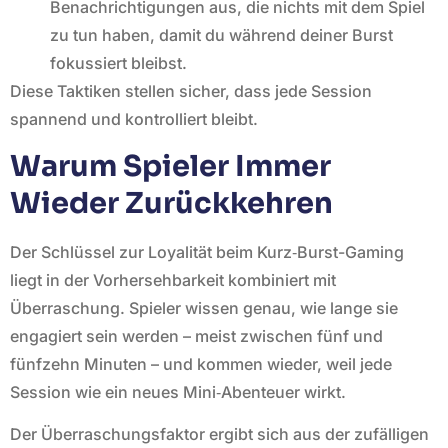
Benachrichtigungen aus, die nichts mit dem Spiel
zu tun haben, damit du während deiner Burst
fokussiert bleibst.
Diese Taktiken stellen sicher, dass jede Session
spannend und kontrolliert bleibt.
Warum Spieler Immer
Wieder Zurückkehren
Der Schlüssel zur Loyalität beim Kurz‑Burst-Gaming
liegt in der Vorhersehbarkeit kombiniert mit
Überraschung. Spieler wissen genau, wie lange sie
engagiert sein werden – meist zwischen fünf und
fünfzehn Minuten – und kommen wieder, weil jede
Session wie ein neues Mini‑Abenteuer wirkt.
Der Überraschungsfaktor ergibt sich aus der zufälligen