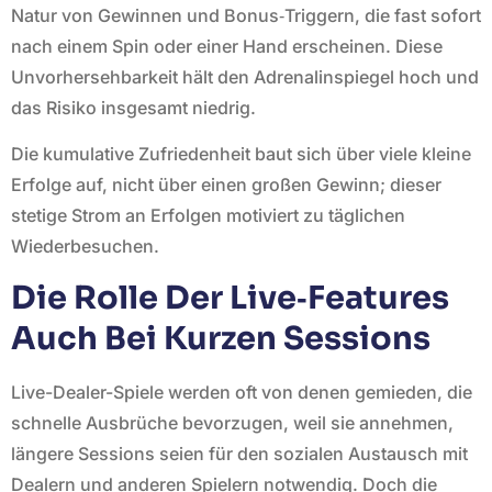
Natur von Gewinnen und Bonus‑Triggern, die fast sofort
nach einem Spin oder einer Hand erscheinen. Diese
Unvorhersehbarkeit hält den Adrenalinspiegel hoch und
das Risiko insgesamt niedrig.
Die kumulative Zufriedenheit baut sich über viele kleine
Erfolge auf, nicht über einen großen Gewinn; dieser
stetige Strom an Erfolgen motiviert zu täglichen
Wiederbesuchen.
Die Rolle Der Live‑Features
Auch Bei Kurzen Sessions
Live-Dealer-Spiele werden oft von denen gemieden, die
schnelle Ausbrüche bevorzugen, weil sie annehmen,
längere Sessions seien für den sozialen Austausch mit
Dealern und anderen Spielern notwendig. Doch die