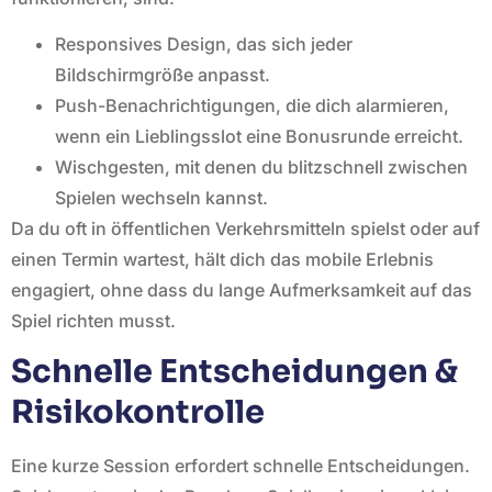
Responsives Design, das sich jeder
Bildschirmgröße anpasst.
Push-Benachrichtigungen, die dich alarmieren,
wenn ein Lieblingsslot eine Bonusrunde erreicht.
Wischgesten, mit denen du blitzschnell zwischen
Spielen wechseln kannst.
Da du oft in öffentlichen Verkehrsmitteln spielst oder auf
einen Termin wartest, hält dich das mobile Erlebnis
engagiert, ohne dass du lange Aufmerksamkeit auf das
Spiel richten musst.
Schnelle Entscheidungen &
Risikokontrolle
Eine kurze Session erfordert schnelle Entscheidungen.