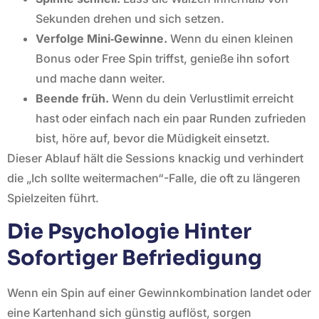
Sekunden drehen und sich setzen.
Verfolge Mini‑Gewinne.
Wenn du einen kleinen
Bonus oder Free Spin triffst, genieße ihn sofort
und mache dann weiter.
Beende früh.
Wenn du dein Verlustlimit erreicht
hast oder einfach nach ein paar Runden zufrieden
bist, höre auf, bevor die Müdigkeit einsetzt.
Dieser Ablauf hält die Sessions knackig und verhindert
die „Ich sollte weitermachen“-Falle, die oft zu längeren
Spielzeiten führt.
Die Psychologie Hinter
Sofortiger Befriedigung
Wenn ein Spin auf einer Gewinnkombination landet oder
eine Kartenhand sich günstig auflöst, sorgen