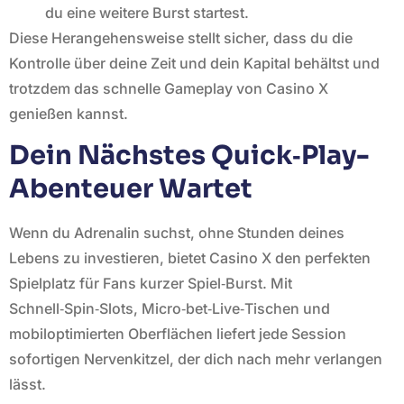
du eine weitere Burst startest.
Diese Herangehensweise stellt sicher, dass du die
Kontrolle über deine Zeit und dein Kapital behältst und
trotzdem das schnelle Gameplay von Casino X
genießen kannst.
Dein Nächstes Quick‑Play-
Abenteuer Wartet
Wenn du Adrenalin suchst, ohne Stunden deines
Lebens zu investieren, bietet Casino X den perfekten
Spielplatz für Fans kurzer Spiel‑Burst. Mit
Schnell‑Spin‑Slots, Micro‑bet‑Live‑Tischen und
mobiloptimierten Oberflächen liefert jede Session
sofortigen Nervenkitzel, der dich nach mehr verlangen
lässt.