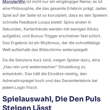
MonsterWin
ist nicht nur ein eingängiger Name; es ist
eine Philosophie, die das gesamte Erlebnis prägt. Jedes
Spiel auf der Seite ist so konzipiert, dass es den Spielern
schnelle Feedback‑Loops bietet: Spins enden in
Sekunden, Kartenhände werden mit wenigen Klicks
aufgelöst, und Bonus-Trigger erscheinen fast sofort.
Das Ergebnis ist ein Rhythmus, der die schnelllebige
Welt außerhalb des Bildschirms widerspiegelt.
Da die Sessions kurz sind, neigen Spieler dazu, eine
„Hau rein und weitermachen“-Einstellung zu
entwickeln. Das hält die Einsätze niedrig, den
Adrenalinspiegel hoch und das Gesamterlebnis bei
jedem Login frisch.
Spielauswahl, Die Den Puls
Steigen Lässt