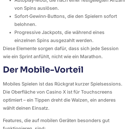
von Spins auslösen.
Sofort‑Gewinn‑Buttons, die den Spielern sofort
belohnen.
Progressive Jackpots, die während eines
einzelnen Spins ausgezahlt werden.
Diese Elemente sorgen dafür, dass sich jede Session
wie ein Sprint anfühlt, nicht wie ein Marathon.
Der Mobile-Vorteil
Mobiles Spielen ist das Rückgrat kurzer Spielsessions.
Die Oberfläche von Casino X ist für Touchscreens
optimiert – ein Tippen dreht die Walzen, ein anderes
wählt deinen Einsatz.
Features, die auf mobilen Geräten besonders gut
funktionieren, sind: