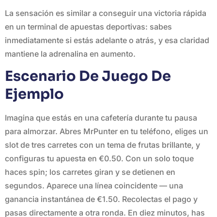
La sensación es similar a conseguir una victoria rápida
en un terminal de apuestas deportivas: sabes
inmediatamente si estás adelante o atrás, y esa claridad
mantiene la adrenalina en aumento.
Escenario De Juego De
Ejemplo
Imagina que estás en una cafetería durante tu pausa
para almorzar. Abres MrPunter en tu teléfono, eliges un
slot de tres carretes con un tema de frutas brillante, y
configuras tu apuesta en €0.50. Con un solo toque
haces spin; los carretes giran y se detienen en
segundos. Aparece una línea coincidente — una
ganancia instantánea de €1.50. Recolectas el pago y
pasas directamente a otra ronda. En diez minutos, has