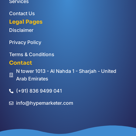
Services
Contact Us
Legal Pages
Disclaimer
Privacy Policy
Terms & Conditions
Contact
N tower 1013 - Al Nahda 1 - Sharjah - United
Arab Emirates
(+91) 836 9499 041
info@hypemarketer.com