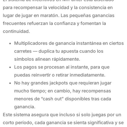
para recompensar la velocidad y la consistencia en
lugar de jugar en maratón. Las pequeñas ganancias
frecuentes refuerzan la confianza y fomentan la
continuidad.
Multiplicadores de ganancia instantánea en ciertos
carretes — duplica tu apuesta cuando los
símbolos alinean rápidamente.
Los pagos se procesan al instante, para que
puedas reinvertir o retirar inmediatamente.
No hay grandes jackpots que requieran jugar
mucho tiempo; en cambio, hay recompensas
menores de “cash out” disponibles tras cada
ganancia.
Este sistema asegura que incluso si solo juegas por un
corto período, cada ganancia se sienta significativa y se